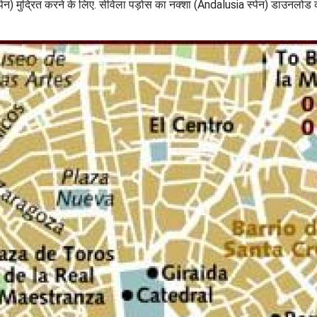
पेन) मुद्रित करने के लिए. सेविला पड़ोस का नक्शा (Andalusia स्पेन) डाउनलोड