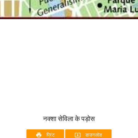
नक्शा सेविला के पड़ोस
print
system_update_alt
प्रिंट
डाउनलोड