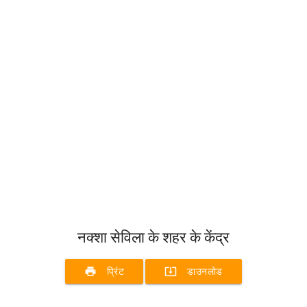
नक्शा सेविला के शहर के केंद्र
print
system_update_alt
प्रिंट
डाउनलोड