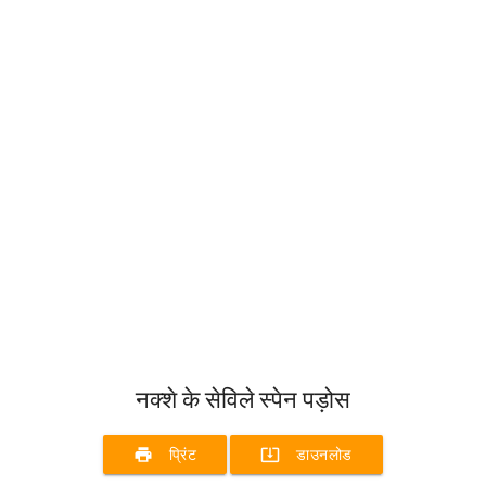
नक्शे के सेविले स्पेन पड़ोस
print
system_update_alt
प्रिंट
डाउनलोड